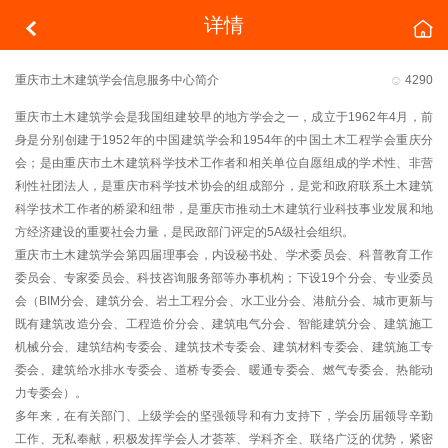
详情
重庆市土木建筑学会信息服务中心简介
☺
4290
重庆市土木建筑学会是我国组建较早的地方学会之一，成立于1962年4月，前
身是分别创建于1952年的中国建筑学会和1954年的中国土木工程学会重庆分
会；是由重庆市土木建筑科学技术工作者和相关单位自愿组成的学术性、非营
利性社团法人，是重庆市科学技术协会的组成部分，是党和政府联系土木建筑
科学技术工作者的桥梁和纽带，是重庆市推动土木建筑行业科技事业发展和地
方经济建设的重要社会力量，是民政部门评定的5A级社会组织。
重庆市土木建筑学会第四届理事会，内设秘书处、学术委员会、科普教育工作
委员会、专家委员会、科技咨询服务部等办事机构；下设19个分会、专业委员
会（BIM分会、建筑分会、岩土工程分会、水工业分会、港航分会、城市更新与
既有建筑改造分会、工程造价分会、建筑电气分会、智能建筑分会、建筑施工
机械分会、建筑结构专委会、建筑技术专委会、建筑材料专委会、建筑施工专
委会、建筑给水排水专委会、道桥专委会、暖通专委会、燃气专委会、热能动
力专委会）。
多年来，在有关部门、上级学会的坚强领导和有力支持下，学会历届领导辛勤
工作、无私奉献，积极发挥学会人才荟萃、学科齐全、联络广泛的优势，紧密