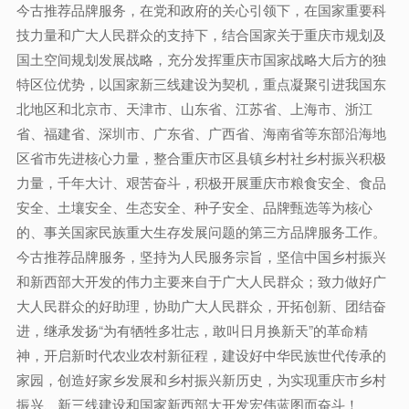
今古推荐品牌服务，在党和政府的关心引领下，在国家重要科
技力量和广大人民群众的支持下，结合国家关于重庆市规划及
国土空间规划发展战略，充分发挥重庆市国家战略大后方的独
特区位优势，以国家新三线建设为契机，重点凝聚引进我国东
北地区和北京市、天津市、山东省、江苏省、上海市、浙江
省、福建省、深圳市、广东省、广西省、海南省等东部沿海地
区省市先进核心力量，整合重庆市区县镇乡村社乡村振兴积极
力量，千年大计、艰苦奋斗，积极开展重庆市粮食安全、食品
安全、土壤安全、生态安全、种子安全、品牌甄选等为核心
的、事关国家民族重大生存发展问题的第三方品牌服务工作。
今古推荐品牌服务，坚持为人民服务宗旨，坚信中国乡村振兴
和新西部大开发的伟力主要来自于广大人民群众；致力做好广
大人民群众的好助理，协助广大人民群众，开拓创新、团结奋
进，继承发扬“为有牺牲多壮志，敢叫日月换新天”的革命精
神，开启新时代农业农村新征程，建设好中华民族世代传承的
家园，创造好家乡发展和乡村振兴新历史，为实现重庆市乡村
振兴、新三线建设和国家新西部大开发宏伟蓝图而奋斗！