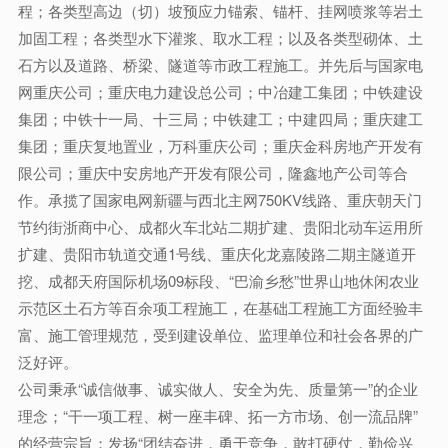
程；各类型高边（切）坡预应力锚索、锚杆、挂网喷浆等岩土
加固工程；各类型水下灌浆、取水工程；以及各类型砌体、土
石方以及道路、桥梁、隧道等市政工程施工。并先后与国家电
网重庆公司；重庆电力建设总公司；中冶建工集团；中铁建设
集团；中铁十一局、十三局；中铁建工；中建四局；重庆建工
集团；重庆复地置业，万科重庆公司；重庆金科房地产开发有
限公司；重庆中安房地产开发有限公司，隆鑫地产公司等合
作。承揽了国家电网新疆与西北主网750KV线路、重庆朝天门
节约街浙商中心、成都火车北站二期扩建、贵阳北动车运用所
扩建、贵阳市轨道交通1号线、重庆化龙嘉陵路二期主隧道开
挖、成都天府国际机场09标段、“巴渝乡愁”世界山地休闲农业
示范区土石方等百余项工程施工，在基础工程施工方面经验丰
富、施工管理规范，受到建设单位、监理单位和社会各界的广
泛好评。
公司秉承“诚信做事、诚实做人、安全为先、质量第一”的企业
理念；“干一项工程、树一座丰碑、拓一方市场、创一流品牌”
的经营宗旨；发扬“团结奋进，勇于竞争，敢打硬仗，勤俭兴